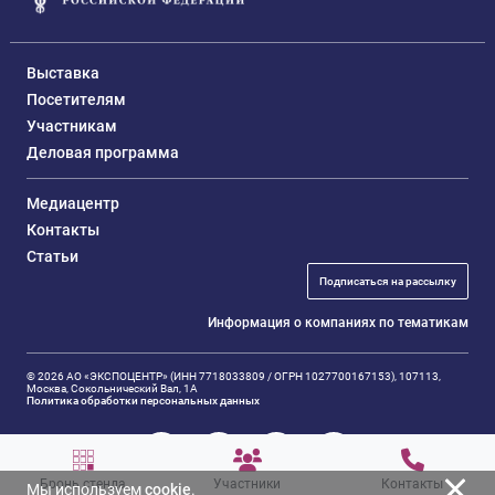
Выставка
Посетителям
Участникам
Деловая программа
Медиацентр
Контакты
Статьи
Подписаться на рассылку
Информация о компаниях по тематикам
© 2026 АО «ЭКСПОЦЕНТР» (ИНН 7718033809 / ОГРН 1027700167153), 107113,
Москва, Сокольнический Вал, 1А
Политика обработки персональных данных
Бронь стенда
Участники
Контакты
Мы используем
cookie
.