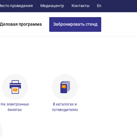
Медиацентр
Контакты
есто проведения
En
Забронировать стенд
Деловая программа
На электронных
В каталогах и
билетах
путеводителях