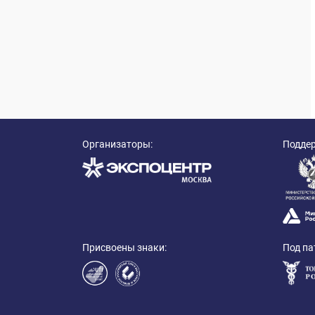
Организаторы:
Подде
Присвоены знаки:
Под па