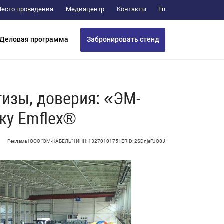
Медиацентр
Контакты
есто проведения
En
Забронировать стенд
Деловая программа
тизы, доверия: «ЭМ-
ку Emflex®
Реклама | ООО "ЭМ-КАБЕЛЬ" | ИНН: 1327010175 | ERID: 2SDnjePJQ8J