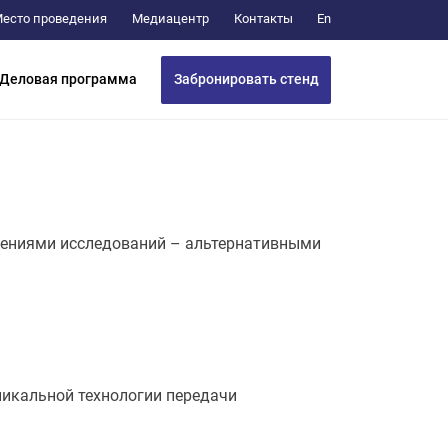
Медиацентр
Контакты
есто проведения
En
Забронировать стенд
Деловая программа
влениями исследований – альтернативными
никальной технологии передачи