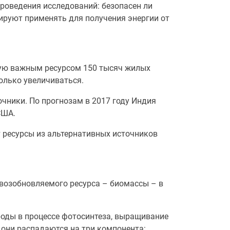
проведения исследований: безопасен ли
ируют применять для получения энергии от
щую важным ресурсом 150 тысяч жилых
олько увеличиваться.
очники. По прогнозам в 2017 году Индия
США.
т ресурсы из альтернативных источников
возобновляемого ресурса – биомассы – в
роды в процессе фотосинтеза, выращивание
они распадаются на три компонента: