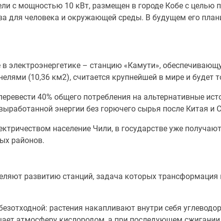
ли с мощностью 10 кВт, размещен в городе Кобе с целью 
ва для человека и окружающей среды. В будущем его план
ое в электроэнергетике – станцию «Камути», обеспечиваю
лями (10,36 км2), считается крупнейшей в мире и будет т
перевести 40% общего потребления на альтернативные ист
 выработанной энергии без горючего сырья после Китая и 
ектричеством население Чили, в государстве уже получаю
ых районов.
деляют развитию станций, задача которых трансформация 
безотходной: растения накапливают внутри себя углеводо
ает атмосферу кислородом, а при последующем сжигании 