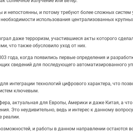
ак солнечное излучение или ветер.
ы и непостоянны, и потому требуют более сложных систем 
 необходимости использования централизованных крупных 
ыграл даже терроризм, участившиеся акты которого сдел
и, что также обусловило уход от них.
003 года, когда появились первые определения и разработ
щих сведений для последующего автоматизированного упр
ля интеграции технологий цифрового характера, что позв
 систем ключевым.
сфера, актуальная для Европы, Америки и даже Китая, а чт
ния. Это неудивительно, ведь и интерес к данному вопросу
е реалии.
возможностей, и работы в данном направлении остаются 