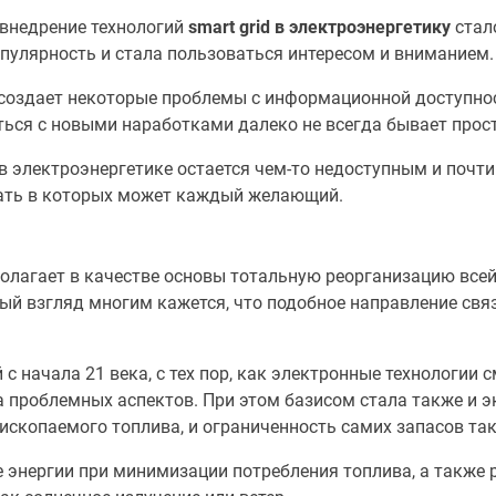
 внедрение технологий
smart grid в электроэнергетику
стало
пулярность и стала пользоваться интересом и вниманием.
создает некоторые проблемы с информационной доступно
ся с новыми наработками далеко не всегда бывает прост
id в электроэнергетике остается чем-то недоступным и по
ать в которых может каждый желающий.
полагает в качестве основы тотальную реорганизацию все
вый взгляд многим кажется, что подобное направление св
с начала 21 века, с тех пор, как электронные технологии 
а проблемных аспектов. При этом базисом стала также и э
скопаемого топлива, и ограниченность самих запасов так
е энергии при минимизации потребления топлива, а такж