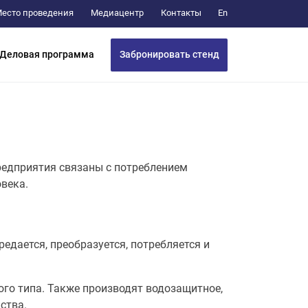
Медиацентр
Контакты
есто проведения
En
Забронировать стенд
Деловая программа
редприятия связаны с потреблением
века.
едается, преобразуется, потребляется и
ого типа. Также производят водозащитное,
ства.