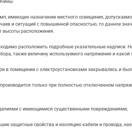
ичины.
амп, имеющих назначение местного освещения, допускаемо
учаев и ситуаций с повышенной опасностью, то данное зна
т высоты расположения.
бходимо расположить подробные указательные надписи. 
ибора, также величину используемого напряжения и какой 
ери в помещении с электроустановками закрывались и был
 производится только при полностью отключенном напряж
зделиями с имеющимися существенными повреждениями;
шие защитные свойства и изоляцию кабели и провода, на