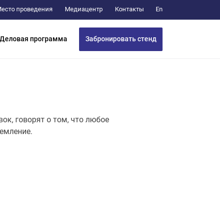
Медиацентр
Контакты
есто проведения
En
Забронировать стенд
Деловая программа
ок, говорят о том, что любое
земление.