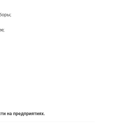
боры;
е;
ти на предприятиях.