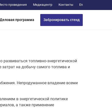
Медиацентр
Контакты
есто проведения
En
Забронировать стенд
Деловая программа
о развиваться топливно-энергетической
е затрат на добычу самого топлива и
набжения. Непродуманное владение всеми
влением в энергетической политике
ериалов, а также применение